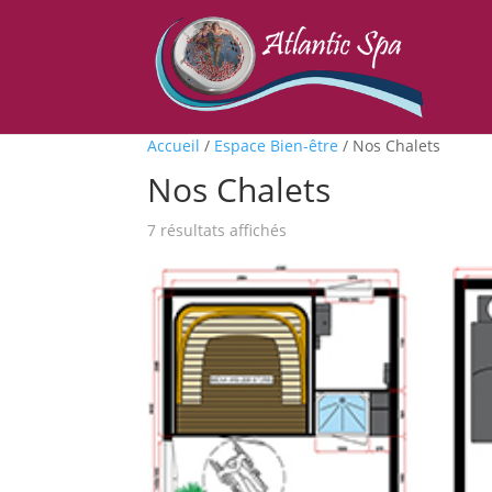
Accueil
/
Espace Bien-être
/
Nos Chalets
Nos Chalets
7 résultats affichés